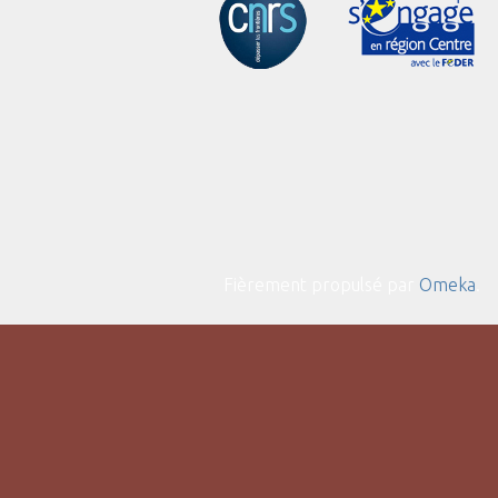
Fièrement propulsé par
Omeka
.