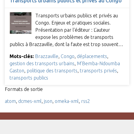
Transports urbains publics et privés au Congo
Transports urbains publics et privés au
Congo. Enjeux et pratiques sociales.
Présentation par l'éditeur : L'auteur
expose les problèmes de transports
publics à Brazzaville, dont la faute est trop souvent…
Mots-clés:
Brazzaville
,
Congo
,
déplacements
,
gestion des transports urbains
,
M'Bemba-Ndoumba
Gaston
,
politique des transports
,
transports privés
,
transports publics
Formats de sortie
atom
,
dcmes-xml
,
json
,
omeka-xml
,
rss2