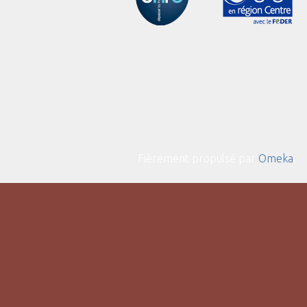
Fièrement propulsé par
Omeka
.