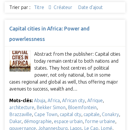
Trier par :
Titre
Créateur
Date d'ajout
Capital cities in Africa: Power and
powerlessness
Abstract from the publisher: Capital cities
today remain central to both nations and
states. They host centres of political
power, not only national, but in some
cases regional and global as well, thus offering major
avenues to success, wealth and…
Mots-clés:
Abuja
,
Africa
,
African city
,
Afrique
,
architecture
,
Bekker Simon
,
Bloemfontein
,
Brazzaville
,
Cape Town
,
capital city
,
capitale
,
Conakry
,
Dakar
,
démographie
,
espace urbain
,
forme urbaine
,
gouvernance
,
Johannesburg
,
Lagos
,
Le Cap
,
Lomé
,