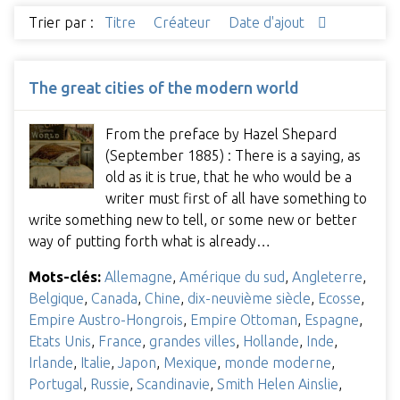
Trier par :
Titre
Créateur
Date d'ajout
The great cities of the modern world
From the preface by Hazel Shepard
(September 1885) : There is a saying, as
old as it is true, that he who would be a
writer must first of all have something to
write something new to tell, or some new or better
way of putting forth what is already…
Mots-clés:
Allemagne
,
Amérique du sud
,
Angleterre
,
Belgique
,
Canada
,
Chine
,
dix-neuvième siècle
,
Ecosse
,
Empire Austro-Hongrois
,
Empire Ottoman
,
Espagne
,
Etats Unis
,
France
,
grandes villes
,
Hollande
,
Inde
,
Irlande
,
Italie
,
Japon
,
Mexique
,
monde moderne
,
Portugal
,
Russie
,
Scandinavie
,
Smith Helen Ainslie
,