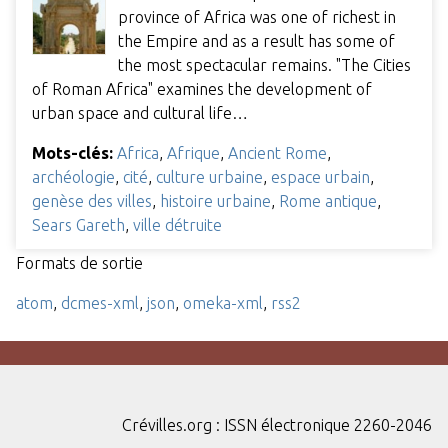
province of Africa was one of richest in
the Empire and as a result has some of
the most spectacular remains. "The Cities
of Roman Africa" examines the development of
urban space and cultural life…
Mots-clés:
Africa
,
Afrique
,
Ancient Rome
,
archéologie
,
cité
,
culture urbaine
,
espace urbain
,
genèse des villes
,
histoire urbaine
,
Rome antique
,
Sears Gareth
,
ville détruite
Formats de sortie
atom
,
dcmes-xml
,
json
,
omeka-xml
,
rss2
Crévilles.org : ISSN électronique 2260-2046