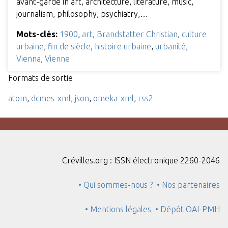
avant-garde in art, architecture, literature, music,
journalism, philosophy, psychiatry,…
Mots-clés:
1900
,
art
,
Brandstatter Christian
,
culture
urbaine
,
fin de siècle
,
histoire urbaine
,
urbanité
,
Vienna
,
Vienne
Formats de sortie
atom
,
dcmes-xml
,
json
,
omeka-xml
,
rss2
Crévilles.org : ISSN électronique 2260-2046
• Qui sommes-nous ?
• Nos partenaires
• Mentions légales
• Dépôt OAI-PMH