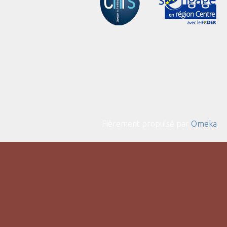
Fièrement propulsé par
Omeka
.