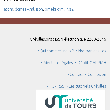
atom
,
dcmes-xml
,
json
,
omeka-xml
,
rss2
Crévilles.org : ISSN électronique 2260-2046
• Qui sommes-nous ?
• Nos partenaires
• Mentions légales
• Dépôt OAI-PMH
• Contact
• Connexion
• Flux RSS
• Les tutoriels Crévilles