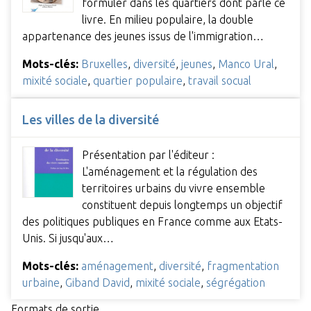
formuler dans les quartiers dont parle ce
livre. En milieu populaire, la double
appartenance des jeunes issus de l'immigration…
Mots-clés:
Bruxelles
,
diversité
,
jeunes
,
Manco Ural
,
mixité sociale
,
quartier populaire
,
travail socual
Les villes de la diversité
Présentation par l'éditeur :
L'aménagement et la régulation des
territoires urbains du vivre ensemble
constituent depuis longtemps un objectif
des politiques publiques en France comme aux Etats-
Unis. Si jusqu'aux…
Mots-clés:
aménagement
,
diversité
,
fragmentation
urbaine
,
Giband David
,
mixité sociale
,
ségrégation
Formats de sortie