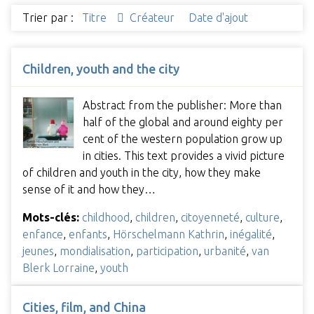
Trier par :
Titre
Créateur
Date d'ajout
Children, youth and the city
Abstract from the publisher: More than
half of the global and around eighty per
cent of the western population grow up
in cities. This text provides a vivid picture
of children and youth in the city, how they make
sense of it and how they…
Mots-clés:
childhood
,
children
,
citoyenneté
,
culture
,
enfance
,
enfants
,
Hörschelmann Kathrin
,
inégalité
,
jeunes
,
mondialisation
,
participation
,
urbanité
,
van
Blerk Lorraine
,
youth
Cities, film, and China