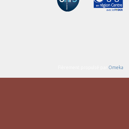
Fièrement propulsé par
Omeka
.