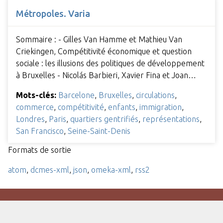
Métropoles. Varia
Sommaire : - Gilles Van Hamme et Mathieu Van
Criekingen, Compétitivité économique et question
sociale : les illusions des politiques de développement
à Bruxelles - Nicolás Barbieri, Xavier Fina et Joan…
Mots-clés:
Barcelone
,
Bruxelles
,
circulations
,
commerce
,
compétitivité
,
enfants
,
immigration
,
Londres
,
Paris
,
quartiers gentrifiés
,
représentations
,
San Francisco
,
Seine-Saint-Denis
Formats de sortie
atom
,
dcmes-xml
,
json
,
omeka-xml
,
rss2