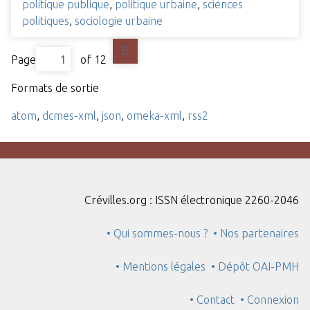
politique publique
,
politique urbaine
,
sciences
politiques
,
sociologie urbaine
Page
of 12
Formats de sortie
atom
,
dcmes-xml
,
json
,
omeka-xml
,
rss2
Crévilles.org : ISSN électronique 2260-2046
• Qui sommes-nous ?
• Nos partenaires
• Mentions légales
• Dépôt OAI-PMH
• Contact
• Connexion