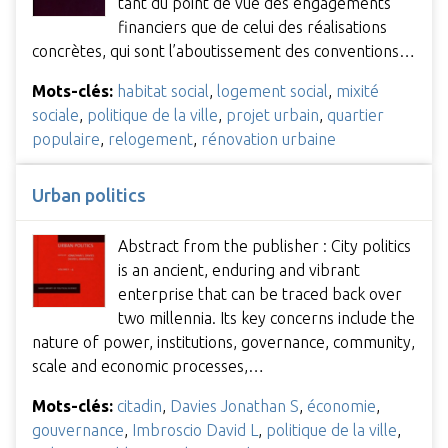
tant du point de vue des engagements
financiers que de celui des réalisations
concrètes, qui sont l’aboutissement des conventions…
Mots-clés:
habitat social
,
logement social
,
mixité
sociale
,
politique de la ville
,
projet urbain
,
quartier
populaire
,
relogement
,
rénovation urbaine
Urban politics
Abstract from the publisher : City politics
is an ancient, enduring and vibrant
enterprise that can be traced back over
two millennia. Its key concerns include the
nature of power, institutions, governance, community,
scale and economic processes,…
Mots-clés:
citadin
,
Davies Jonathan S
,
économie
,
gouvernance
,
Imbroscio David L
,
politique de la ville
,