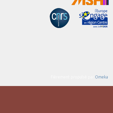
Fièrement propulsé par
Omeka
.