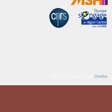
Fièrement propulsé par
Omeka
.