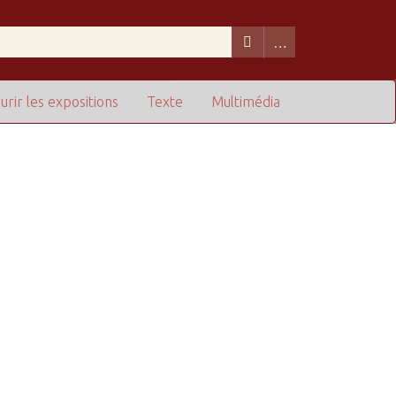
urir les expositions
Texte
Multimédia
de lignes dans "Restreindre à des champs particuliers" :
1