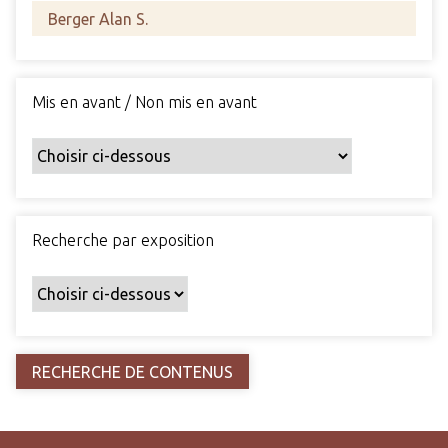
s
c
h
a
Mis en avant / Non mis en avant
m
p
s
p
a
r
Recherche par exposition
t
i
c
u
l
i
e
r
s