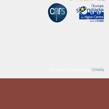
Fièrement propulsé par
Omeka
.