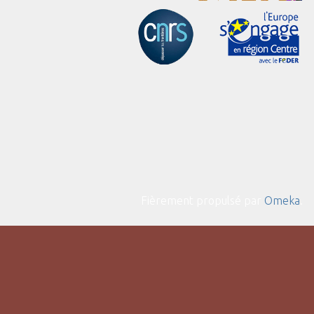
Fièrement propulsé par
Omeka
.