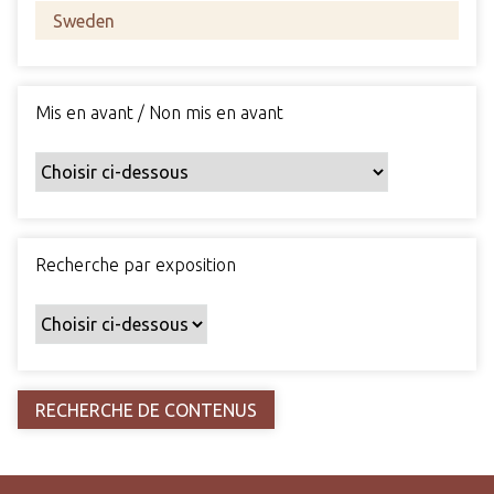
s
c
h
a
Mis en avant / Non mis en avant
m
p
s
p
a
r
Recherche par exposition
t
i
c
u
l
i
e
r
s