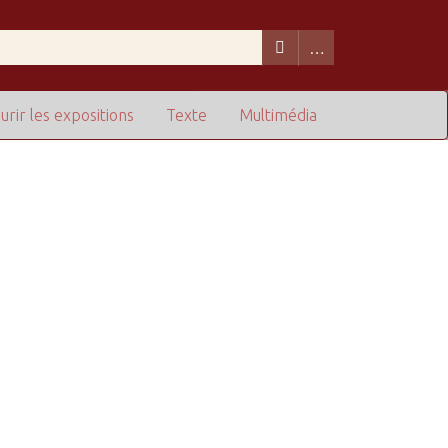
urir les expositions
Texte
Multimédia
de lignes dans "Restreindre à des champs particuliers" :
1