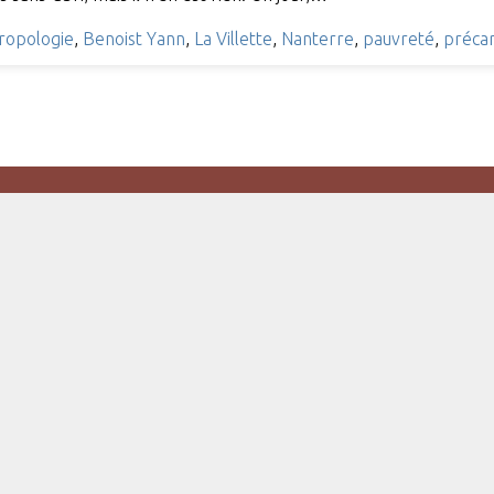
ropologie
,
Benoist Yann
,
La Villette
,
Nanterre
,
pauvreté
,
précar