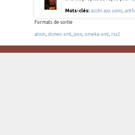
Mots-clés:
accès aux soins
,
anth
Formats de sortie
atom
,
dcmes-xml
,
json
,
omeka-xml
,
rss2