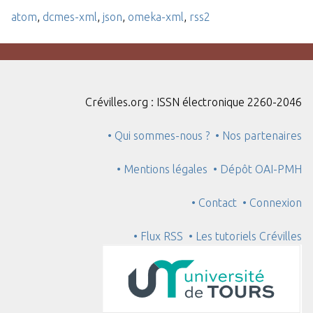
atom
,
dcmes-xml
,
json
,
omeka-xml
,
rss2
Crévilles.org : ISSN électronique 2260-2046
• Qui sommes-nous ?
• Nos partenaires
• Mentions légales
• Dépôt OAI-PMH
• Contact
• Connexion
• Flux RSS
• Les tutoriels Crévilles