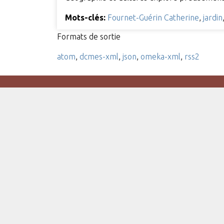
Mots-clés:
Fournet-Guérin Catherine
,
jardin
Formats de sortie
atom
,
dcmes-xml
,
json
,
omeka-xml
,
rss2