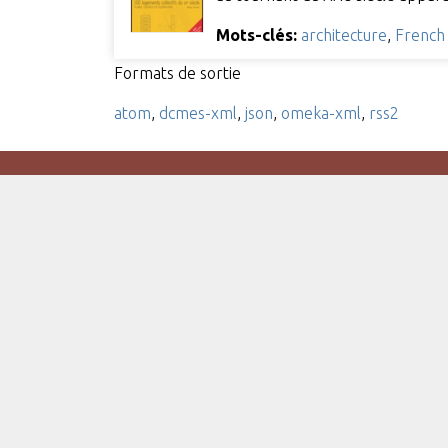
Mots-clés:
architecture
,
French 
Formats de sortie
atom
,
dcmes-xml
,
json
,
omeka-xml
,
rss2