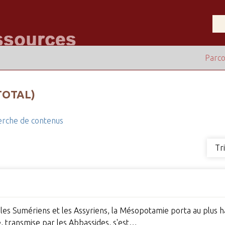
Parco
TOTAL)
rche de contenus
Tr
 les Sumériens et les Assyriens, la Mésopotamie porta au plus ha
, transmise par les Abbassides, s'est…