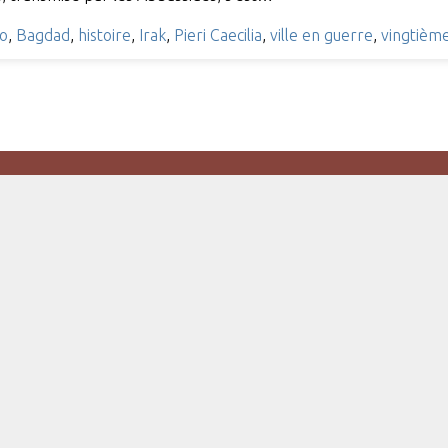
co
,
Bagdad
,
histoire
,
Irak
,
Pieri Caecilia
,
ville en guerre
,
vingtième