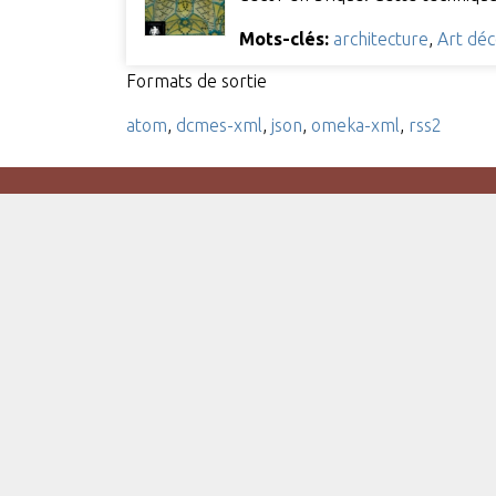
Mots-clés:
architecture
,
Art dé
Formats de sortie
atom
,
dcmes-xml
,
json
,
omeka-xml
,
rss2