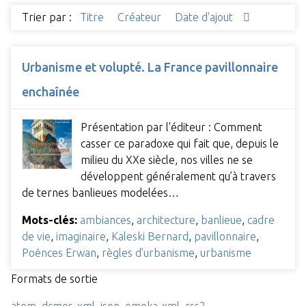
Trier par :
Titre
Créateur
Date d'ajout
Urbanisme et volupté. La France pavillonnaire
enchaînée
Présentation par l'éditeur : Comment
casser ce paradoxe qui fait que, depuis le
milieu du XXe siècle, nos villes ne se
développent généralement qu’à travers
de ternes banlieues modelées…
Mots-clés:
ambiances
,
architecture
,
banlieue
,
cadre
de vie
,
imaginaire
,
Kaleski Bernard
,
pavillonnaire
,
Poënces Erwan
,
règles d’urbanisme
,
urbanisme
Formats de sortie
atom
,
dcmes-xml
,
json
,
omeka-xml
,
rss2