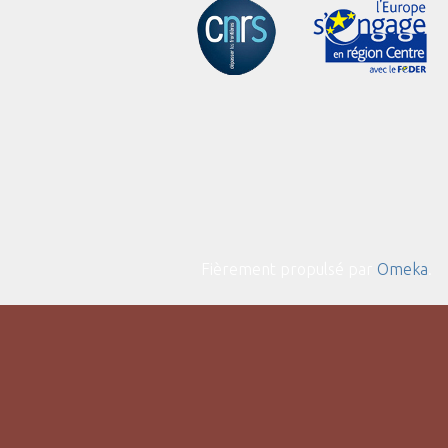
Fièrement propulsé par
Omeka
.