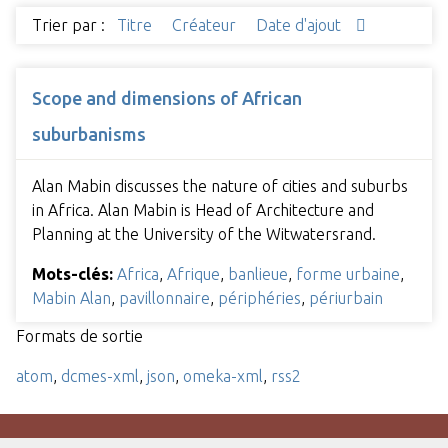
Trier par :
Titre
Créateur
Date d'ajout
Scope and dimensions of African
suburbanisms
Alan Mabin discusses the nature of cities and suburbs
in Africa. Alan Mabin is Head of Architecture and
Planning at the University of the Witwatersrand.
Mots-clés:
Africa
,
Afrique
,
banlieue
,
forme urbaine
,
Mabin Alan
,
pavillonnaire
,
périphéries
,
périurbain
Formats de sortie
atom
,
dcmes-xml
,
json
,
omeka-xml
,
rss2