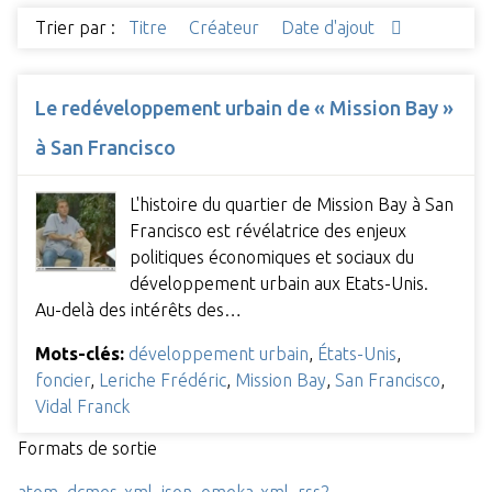
Trier par :
Titre
Créateur
Date d'ajout
Le redéveloppement urbain de « Mission Bay »
à San Francisco
L'histoire du quartier de Mission Bay à San
Francisco est révélatrice des enjeux
politiques économiques et sociaux du
développement urbain aux Etats-Unis.
Au-delà des intérêts des…
Mots-clés:
développement urbain
,
États-Unis
,
foncier
,
Leriche Frédéric
,
Mission Bay
,
San Francisco
,
Vidal Franck
Formats de sortie
atom
,
dcmes-xml
,
json
,
omeka-xml
,
rss2