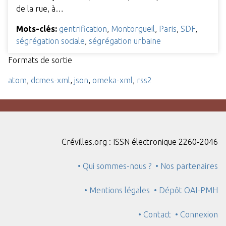
de la rue, à…
Mots-clés:
gentrification
,
Montorgueil
,
Paris
,
SDF
,
ségrégation sociale
,
ségrégation urbaine
Formats de sortie
atom
,
dcmes-xml
,
json
,
omeka-xml
,
rss2
Crévilles.org : ISSN électronique 2260-2046
• Qui sommes-nous ?
• Nos partenaires
• Mentions légales
• Dépôt OAI-PMH
• Contact
• Connexion