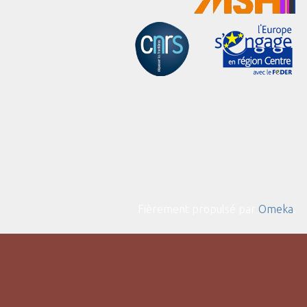
Fièrement propulsé par
Omeka
.