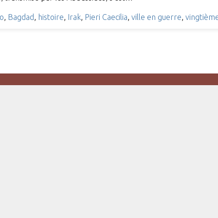
co
,
Bagdad
,
histoire
,
Irak
,
Pieri Caecilia
,
ville en guerre
,
vingtième