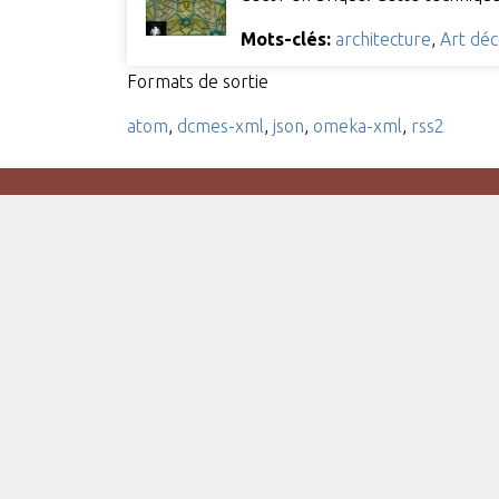
Mots-clés:
architecture
,
Art dé
Formats de sortie
atom
,
dcmes-xml
,
json
,
omeka-xml
,
rss2