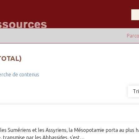
Parco
TOTAL)
rche de contenus
Tr
 les Sumériens et les Assyriens, la Mésopotamie porta au plus ha
, transmise par les Abbassides, s'est…