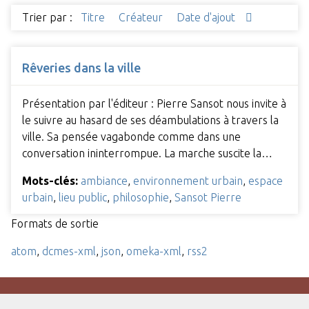
Trier par :
Titre
Créateur
Date d'ajout
Rêveries dans la ville
Présentation par l'éditeur : Pierre Sansot nous invite à
le suivre au hasard de ses déambulations à travers la
ville. Sa pensée vagabonde comme dans une
conversation ininterrompue. La marche suscite la…
Mots-clés:
ambiance
,
environnement urbain
,
espace
urbain
,
lieu public
,
philosophie
,
Sansot Pierre
Formats de sortie
atom
,
dcmes-xml
,
json
,
omeka-xml
,
rss2