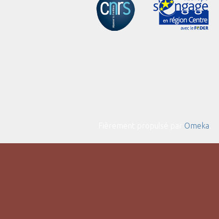
Fièrement propulsé par
Omeka
.