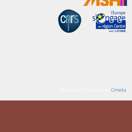
Fièrement propulsé par
Omeka
.