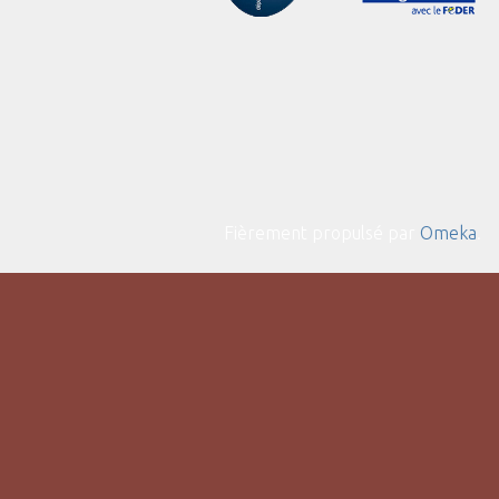
Fièrement propulsé par
Omeka
.