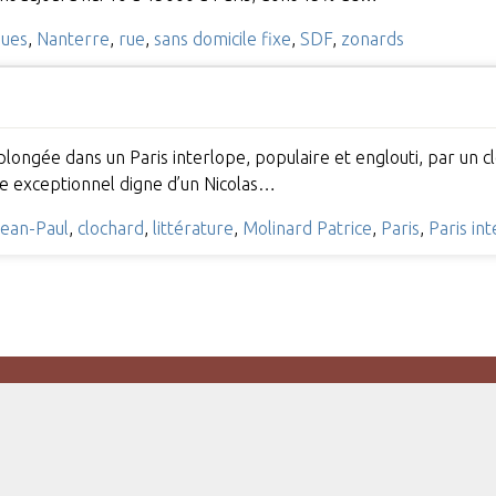
ques
,
Nanterre
,
rue
,
sans domicile fixe
,
SDF
,
zonards
 plongée dans un Paris interlope, populaire et englouti, par un
xte exceptionnel digne d’un Nicolas…
Jean-Paul
,
clochard
,
littérature
,
Molinard Patrice
,
Paris
,
Paris in