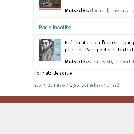
Mots-clés:
clochard
,
Hassin Jac
Paris insolite
Présentation par l'éditeur : Une
piliers du Paris poétique. Un te
Mots-clés:
années 50
,
Clébert 
Formats de sortie
atom
,
dcmes-xml
,
json
,
omeka-xml
,
rss2