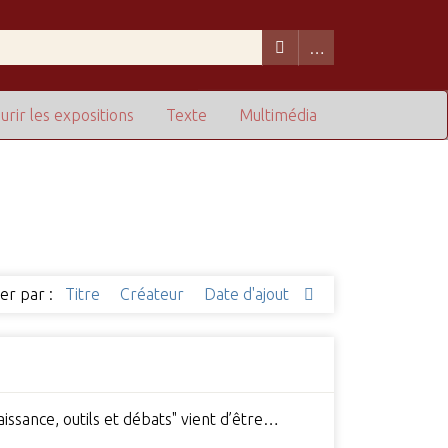
urir les expositions
Texte
Multimédia
ier par :
Titre
Créateur
Date d'ajout
aissance, outils et débats" vient d’être…