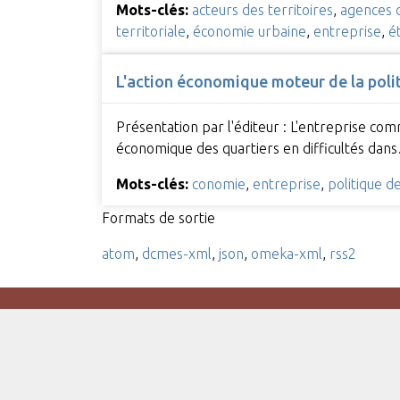
Mots-clés:
acteurs des territoires
,
agences 
territoriale
,
économie urbaine
,
entreprise
,
é
L'action économique moteur de la politi
Présentation par l'éditeur : L'entreprise com
économique des quartiers en difficultés dan
Mots-clés:
conomie
,
entreprise
,
politique de 
Formats de sortie
atom
,
dcmes-xml
,
json
,
omeka-xml
,
rss2