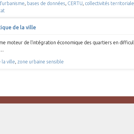
d'urbanisme
,
bases de données
,
CERTU
,
collectivités territorial
tat
que de la ville
me moteur de l'intégration économique des quartiers en difficulté
s…
la ville
,
zone urbaine sensible