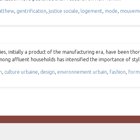
atthew
,
gentrification
,
justice sociale
,
logement
,
mode
,
mouvemen
ties, initially a product of the manufacturing era, have been t
mong affluent households has intensified the importance of sty
n
,
culture urbaine
,
design
,
environnement urbain
,
fashion
,
form