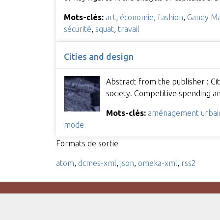
Mots-clés:
art
,
économie
,
fashion
,
Gandy M
sécurité
,
squat
,
travail
Cities and design
Abstract from the publisher : Ci
society. Competitive spending a
Mots-clés:
aménagement urbai
mode
Formats de sortie
atom
,
dcmes-xml
,
json
,
omeka-xml
,
rss2