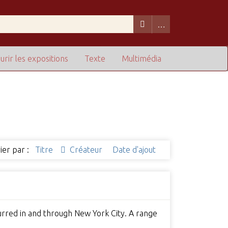
urir les expositions
Texte
Multimédia
ier par :
Titre
Créateur
Date d'ajout
urred in and through New York City. A range