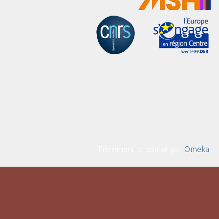
Fièrement propulsé par
Omeka
.