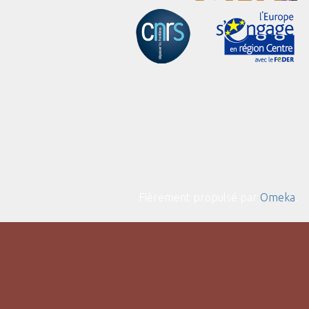
Fièrement propulsé par
Omeka
.