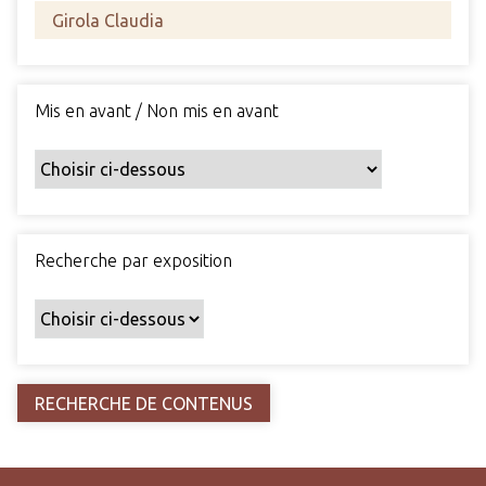
s
c
h
a
Mis en avant / Non mis en avant
m
p
s
p
a
r
Recherche par exposition
t
i
c
u
l
i
e
r
s