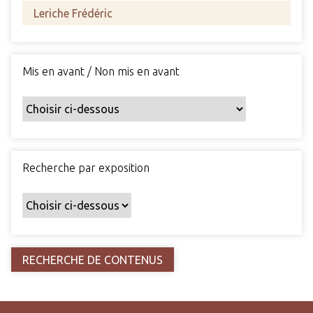
s
c
h
a
Mis en avant / Non mis en avant
m
p
s
p
a
r
Recherche par exposition
t
i
c
u
l
i
e
r
s