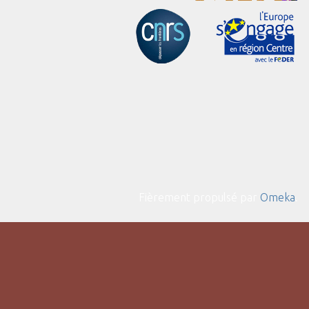
Fièrement propulsé par
Omeka
.