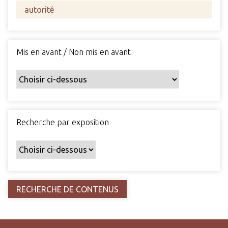
s
c
h
a
Mis en avant / Non mis en avant
m
p
s
p
a
r
Recherche par exposition
t
i
c
u
l
i
e
r
s