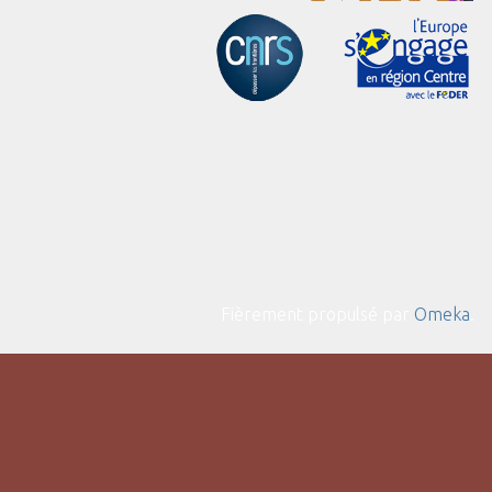
Fièrement propulsé par
Omeka
.