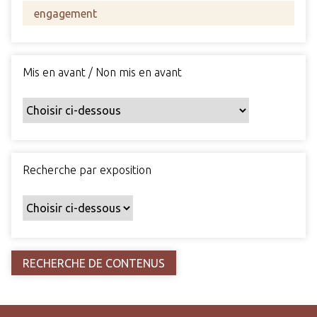
s
c
h
a
Mis en avant / Non mis en avant
m
p
s
p
a
r
Recherche par exposition
t
i
c
u
l
i
e
r
s