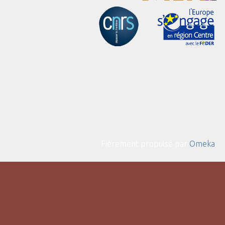
Fièrement propulsé par
Omeka
.