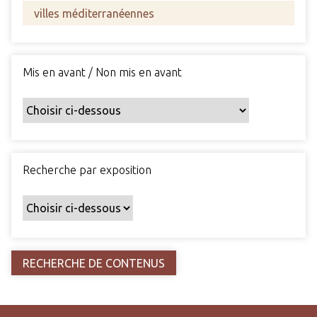
s
c
h
a
Mis en avant / Non mis en avant
m
p
s
p
a
r
Recherche par exposition
t
i
c
u
l
i
e
r
s