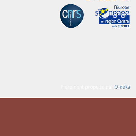
Fièrement propulsé par
Omeka
.