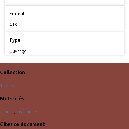
Format
418
Type
Ouvrage
Collection
Textes
Mots-clés
France
,
insécurité
Citer ce document