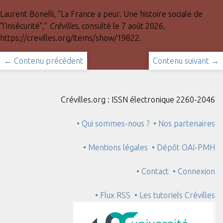
Laurent Bonelli, “La France a peur. Une histoire sociale de
"l'insécurité",”
Crévilles
, consulté le 7 août 2026,
https://crevilles.org/items/show/19822
.
← Contenu précédent
Contenu suivant →
Crévilles.org : ISSN électronique 2260-2046
• Qui sommes-nous ?
• Nos partenaires
• Mentions légales
• Dépôt OAI-PMH
• Contact
• Connexion
• Flux RSS
• Les tutoriels Crévilles