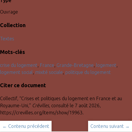
Type
Ouvrage
Collection
Textes
Mots-clés
crise du logement
,
France
,
Grande-Bretagne
,
logement
,
logement social
,
mixité sociale
,
politique du logement
Citer ce document
Collectif, “Crises et politiques du logement en France et au
Royaume-Uni,”
Crévilles
, consulté le 7 août 2026,
https://crevilles.org/items/show/19963
.
← Contenu précédent
Contenu suivant →