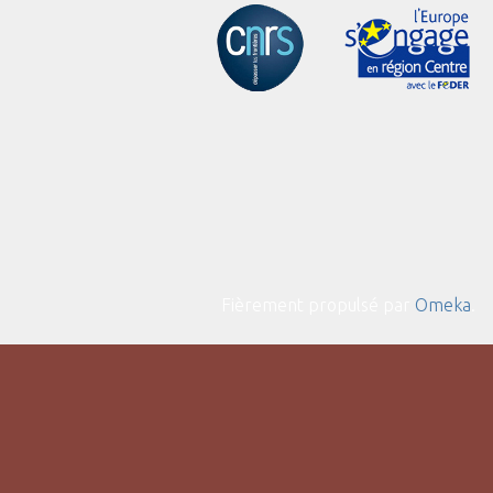
Fièrement propulsé par
Omeka
.