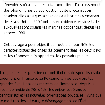
L'envolée spéculative des prix immobiliers, l'accroissement
des phénomènes de ségrégation et de précarisation
résidentielles ainsi que la crise des « subprimes » émanant
des États-Unis en 2007 ont mis en évidence les vicissitudes
auxquelles sont soumis les marchés occidentaux depuis les
années 1990.
Cet ouvrage a pour objectif de mettre en parallèle les
caractéristiques des crises du logement dans les deux pays
et les réponses qu'y apportent les pouvoirs publics.
Il regroupe une quinzaine de contributions de spécialistes du
logement en France et au Royaume-Uni qui couvrent les
grandes évolutions des marchés de l'immobilier depuis la
seconde moitié du 20e siècle, les enjeux sociétaux et
territoriaux et les nouvelles orientations politiques. Ainsi que
le montrent les auteurs, le désengagement de l'État-