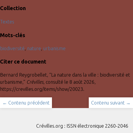
Collection
Textes
Mots-clés
biodiversité
,
nature
,
urbanisme
Citer ce document
Bernard Reygrobellet, “La nature dans la ville : biodiversité et
urbanisme,”
Crévilles
, consulté le 8 août 2026,
https://crevilles.org/items/show/20023
.
← Contenu précédent
Contenu suivant →
Crévilles.org : ISSN électronique 2260-2046