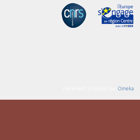
Fièrement propulsé par
Omeka
.