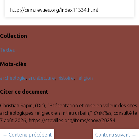
http://cem.revues.org/index11334.html
Collection
Textes
Mots-clés
archéologie
,
architecture
,
histoire
,
religion
Citer ce document
Christian Sapin, (Dir), “Présentation et mise en valeur des sites
archéologiques religieux en milieu urbain,”
Crévilles
, consulté le
7 août 2026,
https://crevilles.org/items/show/20254
.
← Contenu précédent
Contenu suivant →