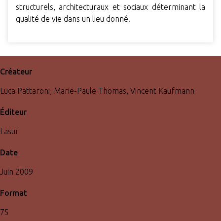
structurels, architecturaux et sociaux déterminant la
qualité de vie dans un lieu donné.
Créateur
Luca Pattaroni, Marie-Paule Thomas, Vincent Kaufmann
Éditeur
Lasur
Date
Juin 2009
Format
75