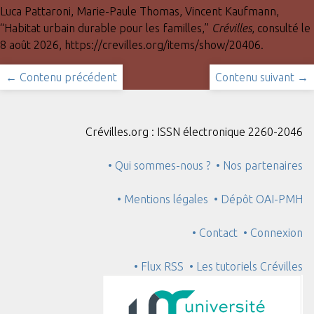
Luca Pattaroni, Marie-Paule Thomas, Vincent Kaufmann,
“Habitat urbain durable pour les familles,”
Crévilles
, consulté le
8 août 2026,
https://crevilles.org/items/show/20406
.
← Contenu précédent
Contenu suivant →
Crévilles.org : ISSN électronique 2260-2046
• Qui sommes-nous ?
• Nos partenaires
• Mentions légales
• Dépôt OAI-PMH
• Contact
• Connexion
• Flux RSS
• Les tutoriels Crévilles