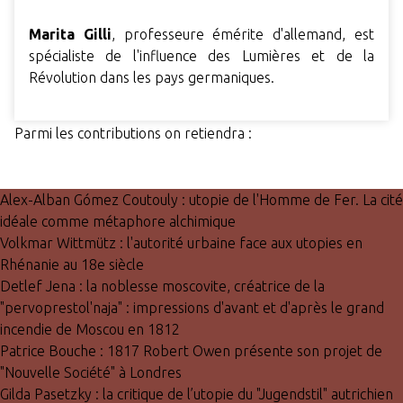
Marita Gilli
, professeure émérite d'allemand, est
spécialiste de l'influence des Lumières et de la
Révolution dans les pays germaniques.
Parmi les contributions on retiendra :
Alex-Alban Gómez Coutouly : utopie de l'Homme de Fer. La cité
idéale comme métaphore alchimique
Volkmar Wittmütz : l'autorité urbaine face aux utopies en
Rhénanie au 18e siècle
Detlef Jena : la noblesse moscovite, créatrice de la
"pervoprestol'naja" : impressions d'avant et d'après le grand
incendie de Moscou en 1812
Patrice Bouche : 1817 Robert Owen présente son projet de
"Nouvelle Société" à Londres
Gilda Pasetzky : la critique de l’utopie du "Jugendstil" autrichien