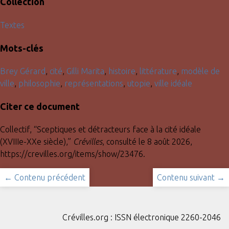
Collection
Textes
Mots-clés
Brey Gérard
,
cité
,
Gilli Marita
,
histoire
,
littérature
,
modèle de
ville
,
philosophie
,
représentations
,
utopie
,
ville idéale
Citer ce document
Collectif, “Sceptiques et détracteurs face à la cité idéale
(XVIIIe-XXe siècle),”
Crévilles
, consulté le 8 août 2026,
https://crevilles.org/items/show/23476
.
← Contenu précédent
Contenu suivant →
Crévilles.org : ISSN électronique 2260-2046