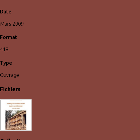
Date
Mars 2009
Format
418
Type
Ouvrage
Fichiers