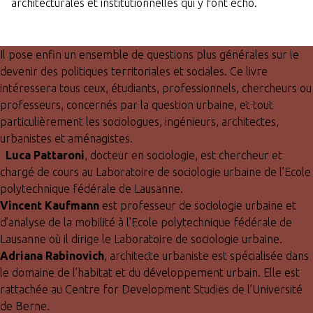
architecturales et institutionnelles qui y font écho.
Il pose enfin un ensemble de questions plus générales sur le
devenir des politiques territoriales et sociales. Ce livre
intéressera tous ceux, étudiants, professionnels, chercheurs ou
professeurs, concernés par la question urbaine, et tout
particulièrement les sociologues, ingénieurs, architectes,
urbanistes et aménagistes.
Luca Pattaroni
, docteur en sociologie, est chercheur et
chargé de cours au Laboratoire de sociologie urbaine de l’Ecole
polytechnique fédérale de Lausanne.
Vincent Kaufmann
est professeur de sociologie urbaine et
d’analyse de la mobilité à l’Ecole polytechnique fédérale de
Lausanne où il dirige le Laboratoire de sociologie urbaine.
Adriana Rabinovich
, architecte urbaniste est spécialisée dans
le domaine de l’habitat et du développement urbain. Elle est
rattachée au Centre for Development Studies de l’Université
de Berne.