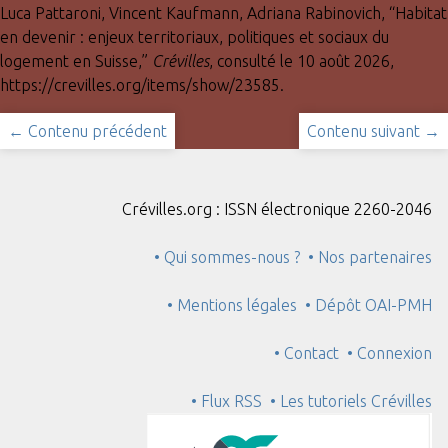
Luca Pattaroni, Vincent Kaufmann, Adriana Rabinovich, “Habitat
en devenir : enjeux territoriaux, politiques et sociaux du
logement en Suisse,”
Crévilles
, consulté le 10 août 2026,
https://crevilles.org/items/show/23585
.
← Contenu précédent
Contenu suivant →
Crévilles.org : ISSN électronique 2260-2046
• Qui sommes-nous ?
• Nos partenaires
• Mentions légales
• Dépôt OAI-PMH
• Contact
• Connexion
• Flux RSS
• Les tutoriels Crévilles