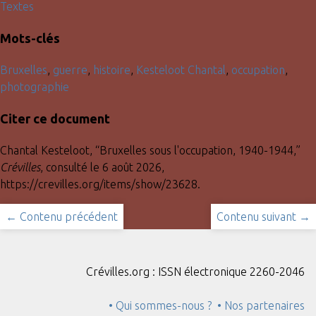
Textes
Mots-clés
Bruxelles
,
guerre
,
histoire
,
Kesteloot Chantal
,
occupation
,
photographie
Citer ce document
Chantal Kesteloot, “Bruxelles sous l'occupation, 1940-1944,”
Crévilles
, consulté le 6 août 2026,
https://crevilles.org/items/show/23628
.
← Contenu précédent
Contenu suivant →
Crévilles.org : ISSN électronique 2260-2046
• Qui sommes-nous ?
• Nos partenaires