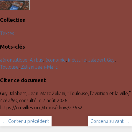
Collection
Textes
Mots-clés
aéronautique
,
Airbus
,
économie
,
industrie
,
Jalabert Guy
,
Toulouse
,
Zuliani Jean-Marc
Citer ce document
Guy Jalabert, Jean-Marc Zuliani, “Toulouse, l'aviation et la ville,”
Crévilles
, consulté le 7 août 2026,
https://crevilles.org/items/show/23632
.
← Contenu précédent
Contenu suivant →