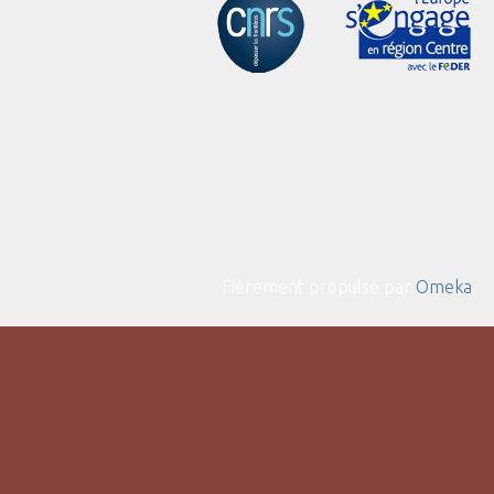
Fièrement propulsé par
Omeka
.