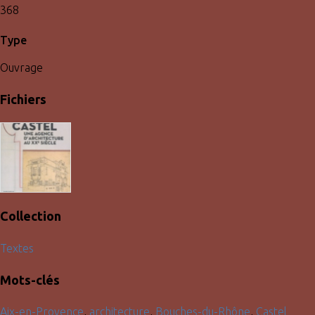
368
Type
Ouvrage
Fichiers
Collection
Textes
Mots-clés
Aix-en-Provence
,
architecture
,
Bouches-du-Rhône
,
Castel