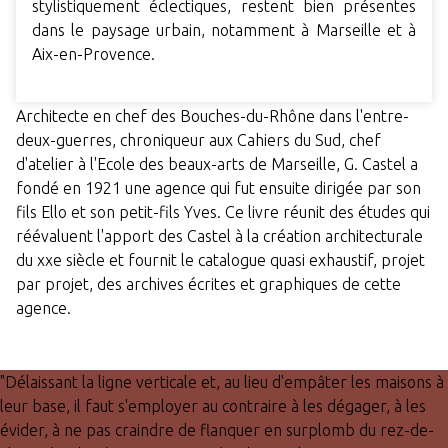
stylistiquement éclectiques, restent bien présentes
dans le paysage urbain, notamment à Marseille et à
Aix-en-Provence.
Architecte en chef des Bouches-du-Rhône dans l'entre-
deux-guerres, chroniqueur aux Cahiers du Sud, chef
d'atelier à l'Ecole des beaux-arts de Marseille, G. Castel a
fondé en 1921 une agence qui fut ensuite dirigée par son
fils Ello et son petit-fils Yves. Ce livre réunit des études qui
réévaluent l'apport des Castel à la création architecturale
du xxe siècle et fournit le catalogue quasi exhaustif, projet
par projet, des archives écrites et graphiques de cette
agence.
"Délaissant la ligne verticale et, au lieu d'empâter les maisons à
leur base, il faut s'employer au contraire à les dégager, à les
évider, à ne pas craindre de flanquer en surplomb du rez-de-