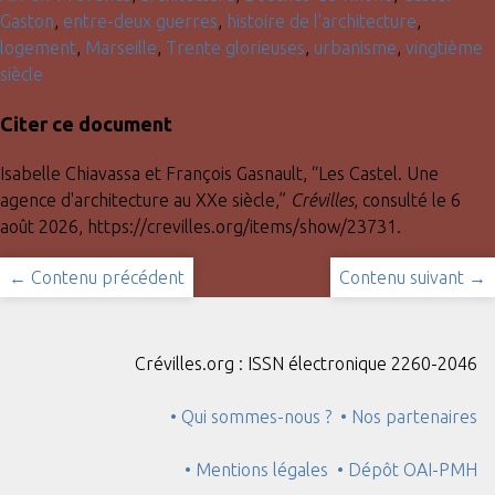
Gaston
,
entre-deux guerres
,
histoire de l'architecture
,
logement
,
Marseille
,
Trente glorieuses
,
urbanisme
,
vingtième
siècle
Citer ce document
Isabelle Chiavassa et François Gasnault, “Les Castel. Une
agence d'architecture au XXe siècle,”
Crévilles
, consulté le 6
août 2026,
https://crevilles.org/items/show/23731
.
← Contenu précédent
Contenu suivant →
Crévilles.org : ISSN électronique 2260-2046
• Qui sommes-nous ?
• Nos partenaires
• Mentions légales
• Dépôt OAI-PMH