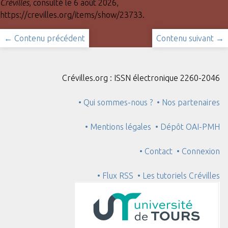
Crévilles
, consulté le 6 août 2026,
https://crevilles.org/items/show/23733
.
← Contenu précédent
Contenu suivant →
Crévilles.org : ISSN électronique 2260-2046
• Qui sommes-nous ?
• Nos partenaires
• Mentions légales
• Dépôt OAI-PMH
• Contact
• Connexion
• Flux RSS
• Les tutoriels Crévilles