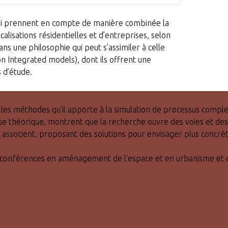
ui prennent en compte de manière combinée la
alisations résidentielles et d’entreprises, selon
ns une philosophie qui peut s’assimiler à celle
 Integrated models), dont ils offrent une
s d’étude.
les méthodes qu’il apporte à la simulation de processus complex
que théorique, montrent que la recherche ouvre des voies et de
 s’y associent, proposant des solutions pour envisager plus con
 conférences en aménagement de l'espace et en urbanisme et c