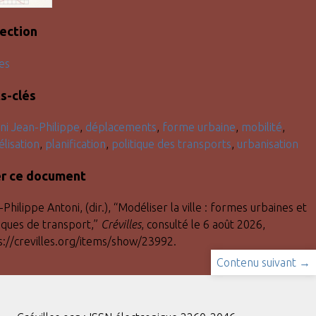
lection
es
s-clés
ni Jean-Philippe
,
déplacements
,
forme urbaine
,
mobilité
,
lisation
,
planification
,
politique des transports
,
urbanisation
er ce document
Philippe Antoni, (dir.), “Modéliser la ville : formes urbaines et
tiques de transport,”
Crévilles
, consulté le 6 août 2026,
s://crevilles.org/items/show/23992
.
Contenu suivant →