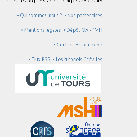
Crévilles.org : ISSN électronique 2260-2046
• Qui sommes-nous ?
• Nos partenaires
• Mentions légales
• Dépôt OAI-PMH
• Contact
• Connexion
• Flux RSS
• Les tutoriels Crévilles