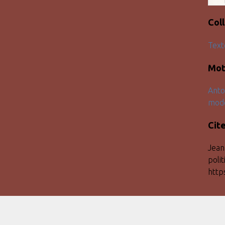
Col
Text
Mot
Anto
modé
Cit
Jean-
poli
http